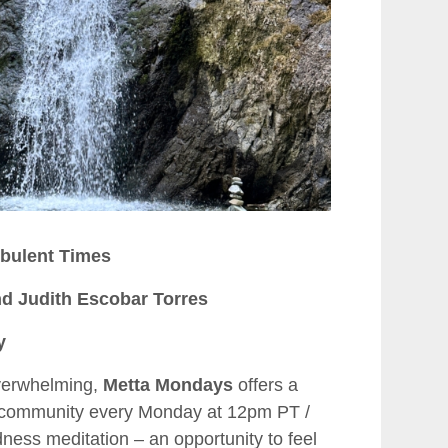
rbulent Times
d Judith Escobar Torres
y
overwhelming,
Metta Mondays
offers a
r community every Monday at 12pm PT /
ness meditation – an opportunity to feel